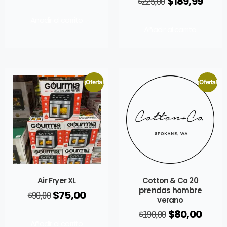
$
225,00
$
189,99
Añadir al carrito
Añadir al carrito
¡Oferta!
¡Oferta!
Air Fryer XL
Cotton & Co 20
prendas hombre
$
90,00
$
75,00
verano
$
190,00
$
80,00
Añadir al carrito