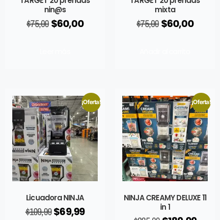
TARGET 20 prendas
TARGET 20 prendas
nin@s
mixta
$
75,00
$
60,00
$
75,00
$
60,00
Leer más
Añadir al carrito
¡Oferta!
¡Oferta!
Licuadora NINJA
NINJA CREAMY DELUXE 11
in 1
$
109,99
$
69,99