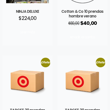
NINJA DELUXE
Cotton & Co 10 prendas
hombre verano
$
224,00
$
80,00
$
40,00
Leer más
Añadir al carrito
¡Oferta!
¡Oferta!