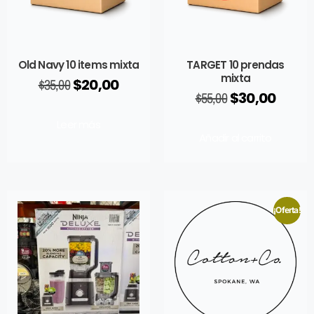
Old Navy 10 items mixta
TARGET 10 prendas
mixta
$
35,00
$
20,00
$
55,00
$
30,00
Leer más
Añadir al carrito
¡Oferta!