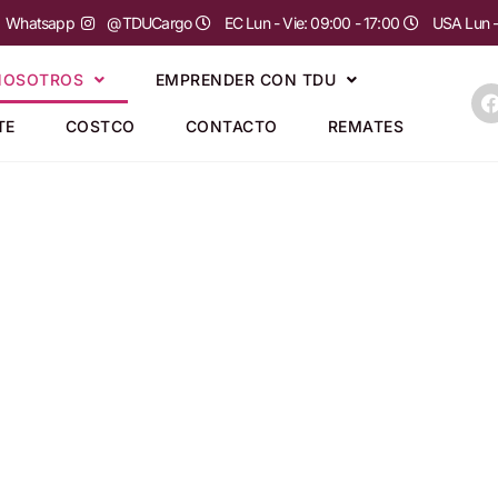
Whatsapp
@TDUCargo
EC Lun - Vie: 09:00 - 17:00
USA Lun - 
NOSOTROS
EMPRENDER CON TDU
TE
COSTCO
CONTACTO
REMATES
ga de paquetería
.