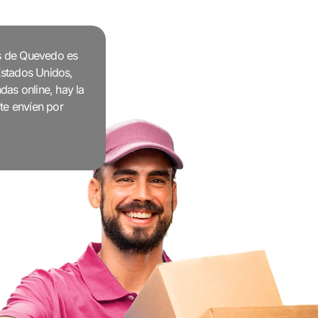
es de Quevedo es
Estados Unidos,
as online, hay la
te envíen por