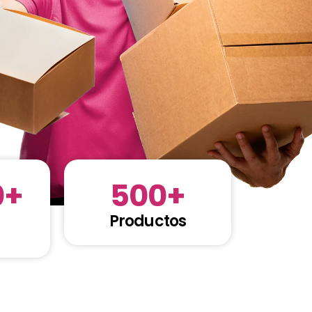
0
+
500
+
Productos