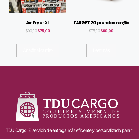
Air Fryer XL
TARGET 20 prendas nin@s
$
90,00
$
75,00
$
75,00
$
60,00
Añadir al carrito
Leer más
TDU Cargo: El servicio de entrega más eficiente y personalizado para ti