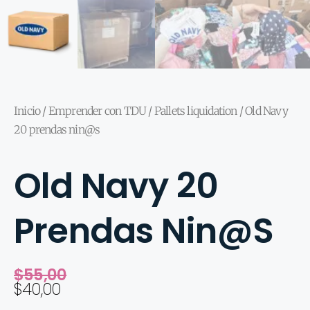
Inicio
/
Emprender con TDU
/
Pallets liquidation
/ Old Navy
20 prendas nin@s
Old Navy 20
Prendas Nin@s
$
55,00
$
40,00