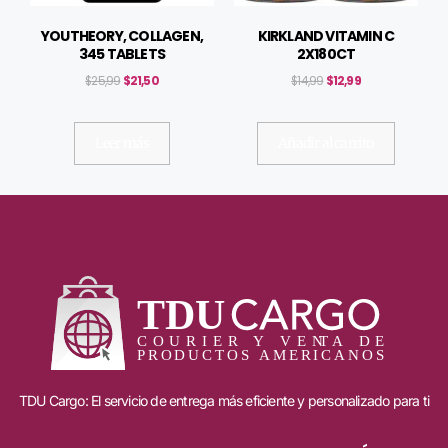
YOUTHEORY, COLLAGEN,
KIRKLAND VITAMIN C
345 TABLETS
2X180CT
$
25,99
$
21,50
$
14,99
$
12,99
Leer más
Añadir al carrito
TDU Cargo: El servicio de entrega más eficiente y personalizado para ti