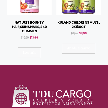
NATURES BOUNTY,
KIRLAND CHILDRENS MULTI,
HAIR,SKIN&NAILS, 240
2X160CT
GUMMIES
$
12,99
$
11,99
$
16,99
$
13,99
Añadir al carrito
Leer más