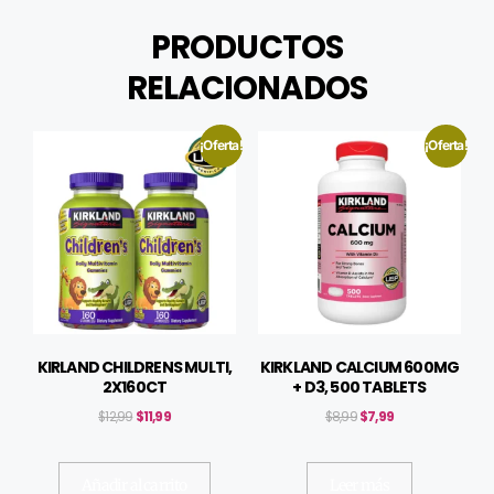
PRODUCTOS
RELACIONADOS
¡Oferta!
¡Oferta!
KIRLAND CHILDRENS MULTI,
KIRKLAND CALCIUM 600MG
2X160CT
+ D3, 500 TABLETS
$
12,99
$
11,99
$
8,99
$
7,99
Añadir al carrito
Leer más